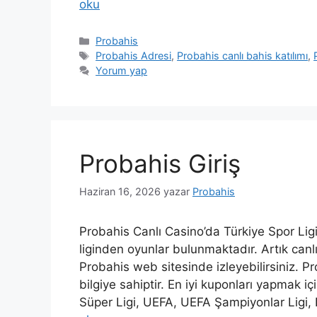
oku
Kategoriler
Probahis
Etiketler
Probahis Adresi
,
Probahis canlı bahis katılımı
,
Yorum yap
Probahis Giriş
Haziran 16, 2026
yazar
Probahis
Probahis Canlı Casino’da Türkiye Spor Li
liginden oyunlar bulunmaktadır. Artık canl
Probahis web sitesinde izleyebilirsiniz. P
bilgiye sahiptir. En iyi kuponları yapmak içi
Süper Ligi, UEFA, UEFA Şampiyonlar Ligi, 