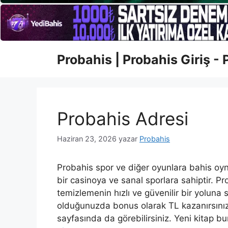
İçeriğe
Probahis | Probahis Giriş -
atla
Probahis Adresi
Haziran 23, 2026
yazar
Probahis
Probahis spor ve diğer oyunlara bahis oyn
bir casinoya ve sanal sporlara sahiptir. P
temizlemenin hızlı ve güvenilir bir yoluna
olduğunuzda bonus olarak TL kazanırsınız.
sayfasında da görebilirsiniz. Yeni kitap b