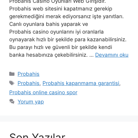
Probahis Casino Oyunları Web Girişidir.
Probahis web sitesini kapatmanız gerekip
gerekmediğini merak ediyorsanız işte yanıtları.
Canlı oyunlara bahis yaparak ve
Probahis casino oyunlarını iyi oranlarla
oynayarak hızlı bir şekilde para kazanabilirsiniz.
Bu parayı hızlı ve güvenli bir şekilde kendi
banka hesabınıza çekebilirsiniz. …
Devamını oku
Kategoriler
Probahis
Etiketler
Probahis
,
Probahis kapanmama garantisi
,
Probahis online casino spor
Yorum yap
Son Yazılar