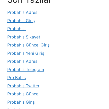
Probahis Adresi
Probahis Giriş
Probahis
Probahis Şikayet
Probahis Güncel Giriş
Probahis Yeni Giriş
Probahis Adresi
Probahis Telegram
Pro Bahis
Probahis Twitter
Probahis Güncel
Probahis Giriş