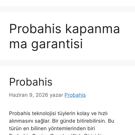
Probahis kapanma
ma garantisi
Probahis
Haziran 9, 2026
yazar
Probahis
Probahis teknolojisi tüylerin kolay ve hızlı
alınmasını sağlar. Bir günde bitirebilirsin. Bu
türün en bilinen yöntemlerinden biri