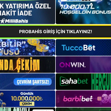
PROBAHİS GİRİŞ İÇİN TIKLAYINIZ!